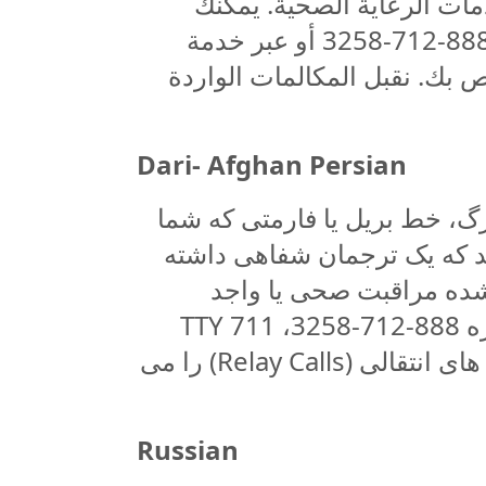
ات الرعاية الصحية. يمكنك
الحصول على هذه المساعدات مجانًا. اتصل بالرقم 888-712-3258 أو عبر خدمة
لخدمة الخاص بك. نقبل المكالمات الواردة
Dari- Afghan Persian
زرگ، خط بریل یا فارمتی که شما
د که یک ترجمان شفاهی داشته
شده مراقبت صحی یا واجد
شرایط کمک بگیرید. این کمک رایگان است. با شماره 888-712-3258، TTY 711
تماس بگیرید، یا به ارائه کننده خود بگوئید. ما تماس‌ های انتقالی (Relay Calls) را می
Russian