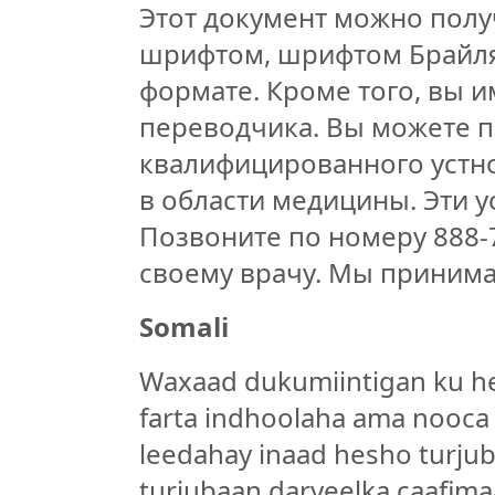
Этот документ можно полу
шрифтом, шрифтом Брайля
формате. Кроме того, вы и
переводчика. Вы можете 
квалифицированного устн
в области медицины. Эти у
Позвоните по номеру 888-7
своему врачу. Мы приним
Somali
Waxaad dukumiintigan ku hel
farta indhoolaha ama nooca 
leedahay inaad hesho turju
turjubaan daryeelka caafima