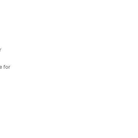
r
e for