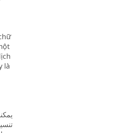
 chữ
một
dịch
 là
يمكنك
تنسي