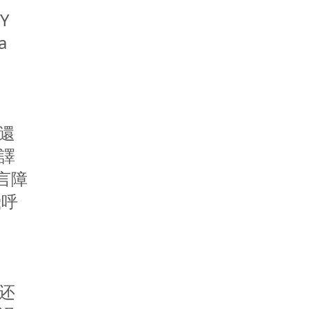
TY
a
還
譯
言障
繼呼
还