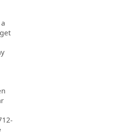
 a
 get
ay
en
ar
712-
e