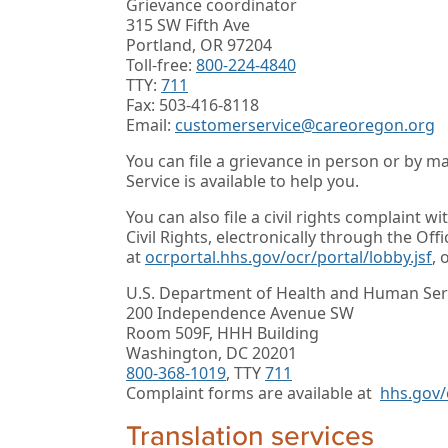
Grievance coordinator
315 SW Fifth Ave
Portland, OR 97204
Toll-free:
800-224-4840
TTY:
711
Fax: 503-416-8118
Email:
customerservice@careoregon.org
You can file a grievance in person or by mai
Service is available to help you.
You can also file a civil rights complaint 
Civil Rights, electronically through the Offi
at
ocrportal.hhs.gov/ocr/portal/lobby.jsf
, 
U.S. Department of Health and Human Ser
200 Independence Avenue SW
Room 509F, HHH Building
Washington, DC 20201
800-368-1019
, TTY
711
Complaint forms are available at
hhs.gov/o
Translation services