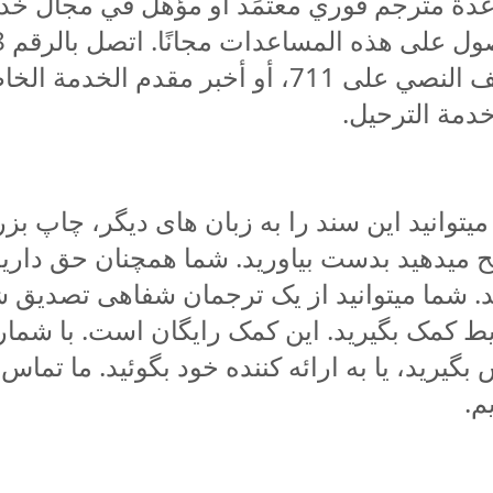
دة مترجم فوري معتمَد أو مؤهل في مجال خدم
الهاتف النصي على 711، أو أخبر مقدم ا
خدمة الترحيل
یتوانید این سند را به زبان های دیگر، چاپ ب
ح میدهید بدست بیاورید. شما همچنان حق داری
د. شما میتوانید از یک ترجمان شفاهی تصدیق 
‌یم