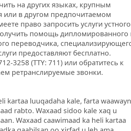
чить на других языках, крупным
 или в другом предпочитаемом
меете право запросить услуги устного
получить помощь дипломированного 
ого переводчика, специализирующег
слуги предоставляют бесплатно.
12-3258 (TTY: 711) или обратитесь к
аем ретранслируемые звонки.
i kartaa luuqadaha kale, farta waawayn
aad rabto. Waxaad sidoo kale xaq u
baan. Waxaad caawimaad ka heli kartaa
adka qaabilsan oo xirfad u leh ama