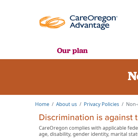
Our plan
N
Home
About us
Privacy Policies
Non-
Discrimination is against 
CareOregon complies with applicable federa
age, disability, gender identity, marital stat